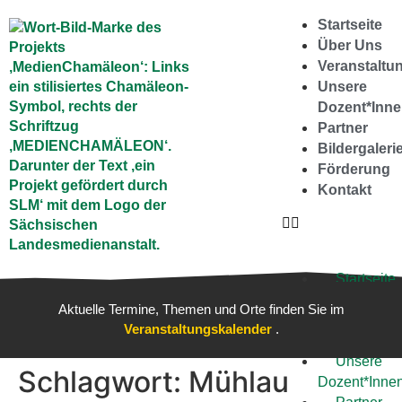
springen
Startseite
Über Uns
Veranstaltu
Unsere
Dozent*Inn
Partner
Bildergaleri
Förderung
Kontakt
Startseite
Über
Aktuelle Termine, Themen und Orte finden Sie im
Uns
Veranstaltungskalender
.
Veranstal
Unsere
Schlagwort:
Mühlau
Dozent*Inne