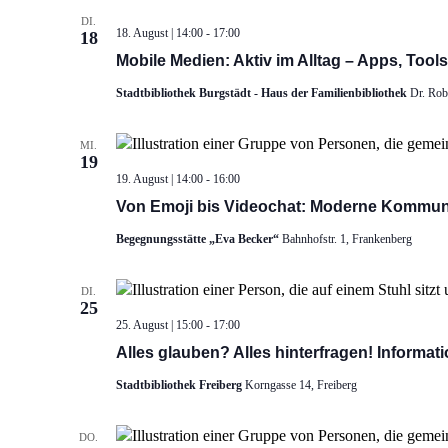
DI.
18. August | 14:00
-
17:00
18
Mobile Medien: Aktiv im Alltag – Apps, Tool
Stadtbibliothek Burgstädt - Haus der Familienbibliothek
Dr. Rob
MI.
19
19. August | 14:00
-
16:00
Von Emoji bis Videochat: Moderne Kommuni
Begegnungsstätte „Eva Becker“
Bahnhofstr. 1, Frankenberg
DI.
25
25. August | 15:00
-
17:00
Alles glauben? Alles hinterfragen! Informati
Stadtbibliothek Freiberg
Korngasse 14, Freiberg
DO.