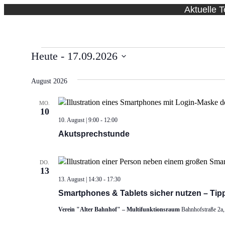
Aktuelle 
Veranstaltungen
Heute
 - 
17.09.2026
Datum
wählen.
August 2026
MO.
10
10. August | 9:00
-
12:00
Akutsprechstunde
DO.
13
13. August | 14:30
-
17:30
Smartphones & Tablets sicher nutzen – Tipp
Verein "Alter Bahnhof" – Multifunktionsraum
Bahnhofstraße 2a