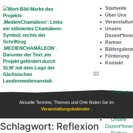
springen
Startseite
Über Uns
Veranstaltu
Unsere
Dozent*Inn
Partner
Bildergaleri
Förderung
Kontakt
Startseite
Über
Aktuelle Termine, Themen und Orte finden Sie im
Uns
Veranstaltungskalender
.
Veranstal
Unsere
Schlagwort:
Reflexion
Dozent*Inne