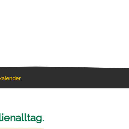
skalender
.
ienalltag.