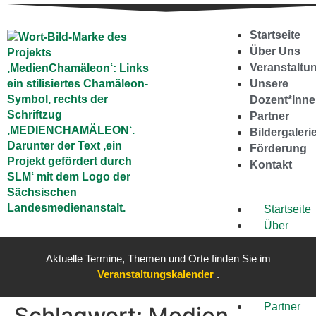
springen
Startseite
Über Uns
Veranstaltu
Unsere
Dozent*Inn
Partner
Bildergaleri
Förderung
Kontakt
Startseite
Über
Uns
Veranstal
Aktuelle Termine, Themen und Orte finden Sie im
Veranstaltungskalender
.
Unsere
Dozent*Inne
Partner
Schlagwort:
Medien