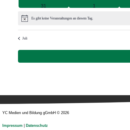
Veranstaltungen
Veranstaltungen
0
0
31
1
Veranstaltungen
Veranstaltungen
Es gibt keine Veranstaltungen an diesem Tag.
Hinweis
Juli
YC Medien und Bildung gGmbH © 2026
Impressum
|
Datenschutz