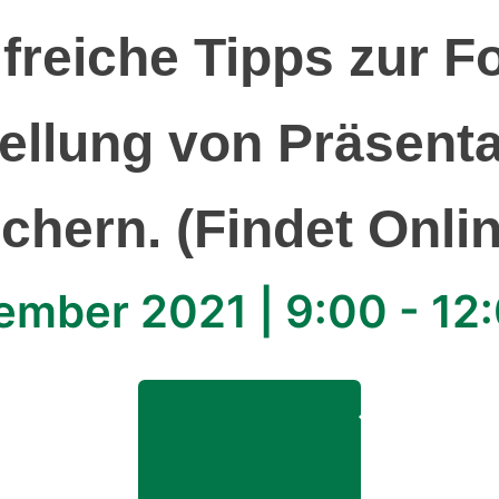
freiche Tipps zur F
ellung von Präsent
hern. (Findet Onlin
zember 2021
|
9:00
-
12