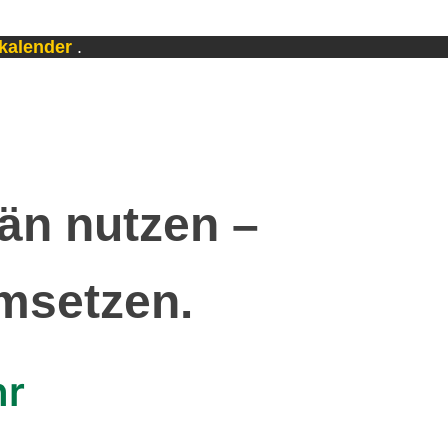
skalender
.
än nutzen –
umsetzen.
hr