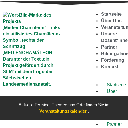
Startseite
Über Uns
Veranstaltu
Unsere
Dozent*Inn
Partner
Bildergaleri
Förderung
Kontakt
Startseite
Über
Uns
Veranstal
Aktuelle Termine, Themen und Orte finden Sie im
Veranstaltungskalender
.
Unsere
Dozent*Inne
Partner