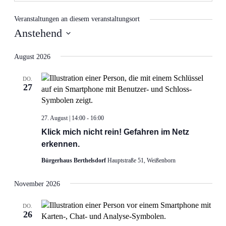
Veranstaltungen an diesem veranstaltungsort
Anstehend
Datum
wählen.
August 2026
DO.
27
27. August | 14:00
-
16:00
Klick mich nicht rein! Gefahren im Netz
erkennen.
Bürgerhaus Berthelsdorf
Hauptstraße 51, Weißenborn
November 2026
DO.
26