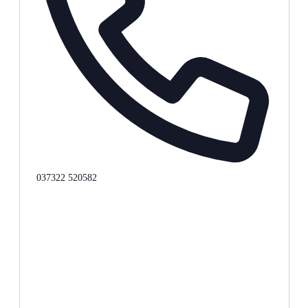
Telefon
037322 520582